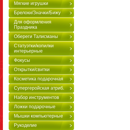
Мягкие игрушки
Брелоки/Значки/Бижу
Для оформления
Праздника
Обереги Талисманы
Статуэтки/копилки
интерьерные
Фокусы
Открытки/свитки
Косметика подарочная
Супергеройская атриб.
Набор инструментов
Ложки подарочные
Мышки компьютерные
Рукоделие