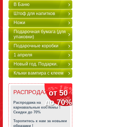
В Баню
Штоф для напитков
Ножи
Подарочная бумага (для
упаковки)
Подарочные коробки
1 апреля
Новый год. Подарки.
Клыки вампира с клеем
от 50
РАСПРОДАЖА!!!
до 70%
Распродажа на
карнавальные костюмы !
Скидки до 70%
Торопитесь к нам за новыми
образами !