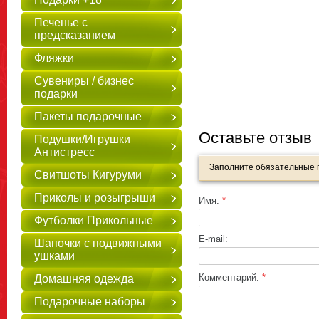
Печенье с
предсказанием
Фляжки
Сувениры / бизнес
подарки
Пакеты подарочные
Оставьте отзыв
Подушки/Игрушки
Антистресс
Заполните обязательные
Свитшоты Кигуруми
Приколы и розыгрыши
Имя:
*
Футболки Прикольные
E-mail:
Шапочки с подвижными
ушками
Комментарий:
*
Домашняя одежда
Подарочные наборы