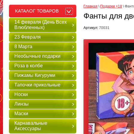
Главная
 \ 
Подарки +18
 \ 
Фанты
КАТАЛОГ ТОВАРОВ
Фанты для дво
14 февраля (День Всех
Влюбленных)
Артикул:
70031
23 Февраля
8 Марта
Необычные подарки
Роза в колбе
Пижамы Кигуруми
Тапочки прикольные
Носки
Линзы
Маски
Карнавальные
Аксессуары