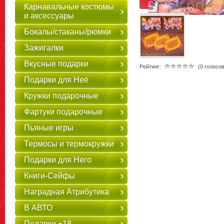
Карнавальные костюмы
и аксессуары
Бокалы/стаканы/рюмки
Зажигалки
Вкусные подарки
Рейтинг:
(0 голосов
Подарки для Неё
Кружки подарочные
Фартуки подарочные
Пьяные игры
Термосы и термокружки
Подарки для Него
Книги-Сейфы
Наградная Атрибутика
В АВТО
Подарки +18