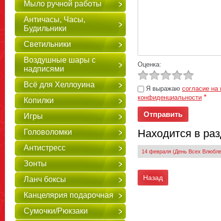
Мыло ручной работы
Античасы, Часы,
Будильники
Светильники
Воздушные шары с
Оценка:
надписями
Всё для Хеллоуина
Я выражаю
согласие на
*
конфиденциальности
Копилки
Игры
Находится в ра
Головоломки
Антистресс
14 февраля (День Всех Влюбл
Зонты
Назад
Ланч боксы
Канцелярия подарочная
Сумочки/Рюкзаки