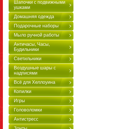
Шапочки с подвижными
ушками
Домашняя одежда
Подарочные наборы
Мыло ручной работы
Античасы, Часы,
Будильники
Светильники
Воздушные шары с
надписями
Всё для Хеллоуина
Копилки
Игры
Головоломки
Антистресс
Зонты