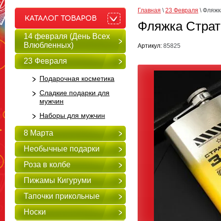
Главная
 \ 
23 Февраля
 \ 
Фляжк
КАТАЛОГ ТОВАРОВ
Фляжка Страт
14 февраля (День Всех
Влюбленных)
Артикул:
85825
23 Февраля
Подарочная косметика
Сладкие подарки для
мужчин
Наборы для мужчин
8 Марта
Необычные подарки
Роза в колбе
Пижамы Кигуруми
Тапочки прикольные
Носки