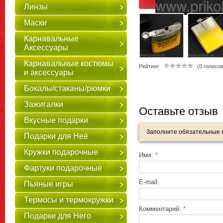
Линзы
Маски
Карнавальные
Аксессуары
Карнавальные костюмы
Рейтинг:
(0 голосов
и аксессуары
Бокалы/стаканы/рюмки
Зажигалки
Оставьте отзыв
Вкусные подарки
Заполните обязательные
Подарки для Неё
Кружки подарочные
Имя:
*
Фартуки подарочные
E-mail:
Пьяные игры
Термосы и термокружки
Комментарий:
*
Подарки для Него