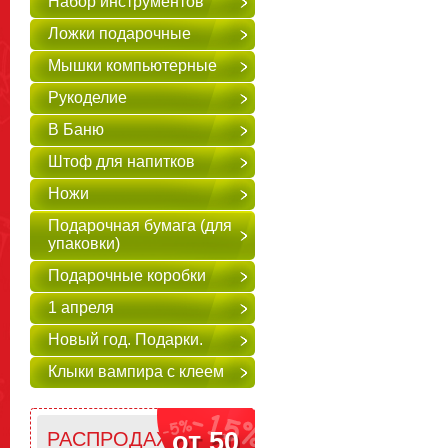
Набор инструментов
Ложки подарочные
Мышки компьютерные
Рукоделие
В Баню
Штоф для напитков
Ножи
Подарочная бумага (для
упаковки)
Подарочные коробки
1 апреля
Новый год. Подарки.
Клыки вампира с клеем
от 50
РАСПРОДАЖА!!!