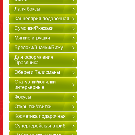
Ланч боксы
Канцелярия подарочная
Сумочки/Рюкзаки
Мягкие игрушки
Брелоки/Значки/Бижу
Для оформления
Праздника
Обереги Талисманы
Статуэтки/копилки
интерьерные
Фокусы
Открытки/свитки
Косметика подарочная
Супергеройская атриб.