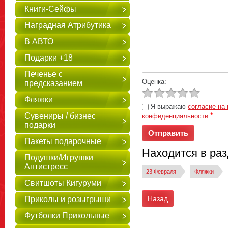
Книги-Сейфы
Наградная Атрибутика
В АВТО
Подарки +18
Печенье с
Оценка:
предсказанием
Фляжки
Я выражаю
согласие на
*
Сувениры / бизнес
конфиденциальности
подарки
Пакеты подарочные
Находится в ра
Подушки/Игрушки
Антистресс
23 Февраля
Фляжки
Свитшоты Кигуруми
Назад
Приколы и розыгрыши
Футболки Прикольные