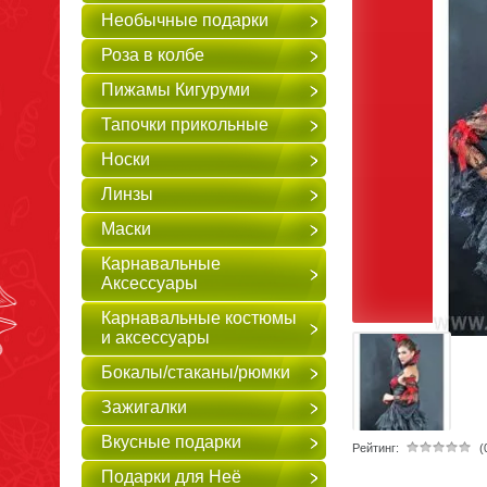
Необычные подарки
Роза в колбе
Пижамы Кигуруми
Тапочки прикольные
Носки
Линзы
Маски
Карнавальные
Аксессуары
Карнавальные костюмы
и аксессуары
Бокалы/стаканы/рюмки
Зажигалки
Вкусные подарки
Рейтинг:
(
Подарки для Неё