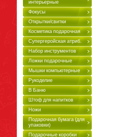
интерьерные
Фокусы
Открытки/свитки
Косметика подарочная
Супергеройская атриб.
Набор инструментов
Ложки подарочные
Мышки компьютерные
Рукоделие
В Баню
Штоф для напитков
Ножи
Подарочная бумага (для
упаковки)
Подарочные коробки