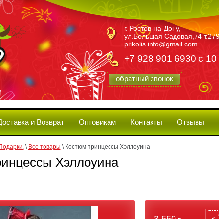
г. Ростов-на-Дону,
ул.Большая Садовая,74 т.279
prikolis.info@gmail.com
+7 928 901 6930 с 10
обратный звонок
Доставка и Возврат
Оптовикам
Контакты
Отзывы
Подарки.
 \ 
Все товары
 \ 
Костюм принцессы Хэллоуина
ринцессы Хэллоуина
3 550