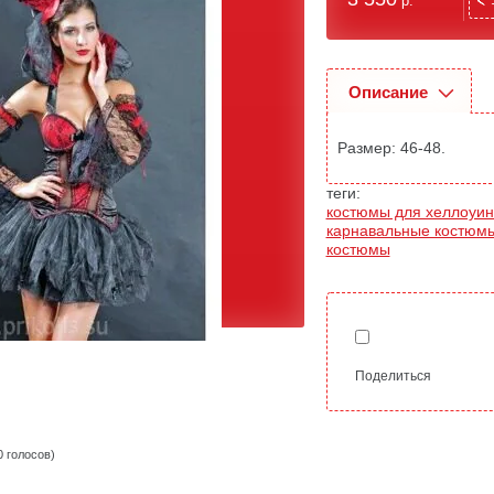
р.
Описание
Размер: 46-48.
теги:
костюмы для хеллоуин
карнавальные костюм
костюмы
Добавить к сравн
Поделиться
0 голосов)