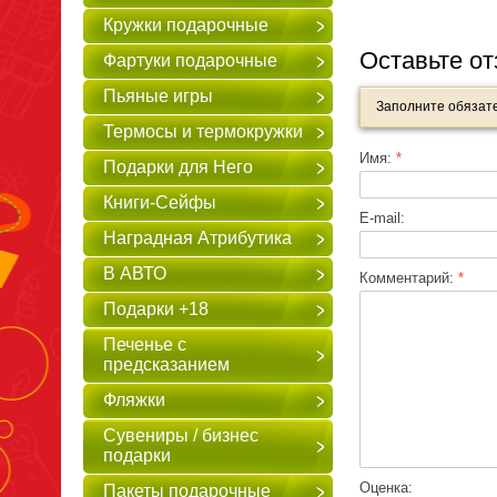
Кружки подарочные
Оставьте о
Фартуки подарочные
Пьяные игры
Заполните обязат
Термосы и термокружки
Имя:
*
Подарки для Него
Книги-Сейфы
E-mail:
Наградная Атрибутика
В АВТО
Комментарий:
*
Подарки +18
Печенье с
предсказанием
Фляжки
Сувениры / бизнес
подарки
Оценка:
Пакеты подарочные