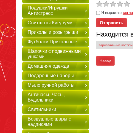
Подушки/Игрушки
Я выражаю
согла
Антистресс
Свитшоты Кигуруми
Приколы и розыгрыши
Находится 
Футболки Прикольные
Карнавальные костю
Шапочки с подвижными
ушками
Назад
Домашняя одежда
Подарочные наборы
Мыло ручной работы
Античасы, Часы,
Будильники
Светильники
Воздушные шары с
надписями