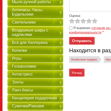
Мыло ручной работы
Античасы, Часы,
Будильники
Оценка:
Светильники
Я выражаю
согласие на
Воздушные шары с
*
конфиденциальности
надписями
Всё для Хеллоуина
Находится в ра
Копилки
Игры
Необычные подарки
Кру
Головоломки
Назад
Антистресс
Зонты
Ланч боксы
Канцелярия подарочная
Сумочки/Рюкзаки