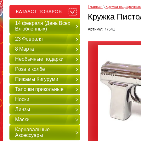
Главная
 \ 
Кружки подарочны
КАТАЛОГ ТОВАРОВ
Кружка Писто
14 февраля (День Всех
Влюбленных)
Артикул:
77541
23 Февраля
8 Марта
Необычные подарки
Роза в колбе
Пижамы Кигуруми
Тапочки прикольные
Носки
Линзы
Маски
Карнавальные
Аксессуары