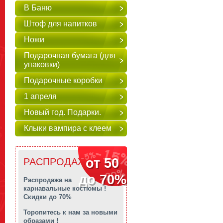
В Баню
Штоф для напитков
Ножи
Подарочная бумага (для
упаковки)
Подарочные коробки
1 апреля
Новый год. Подарки.
Клыки вампира с клеем
от 50
РАСПРОДАЖА!!!
до 70%
Распродажа на
карнавальные костюмы !
Скидки до 70%
Торопитесь к нам за новыми
образами !