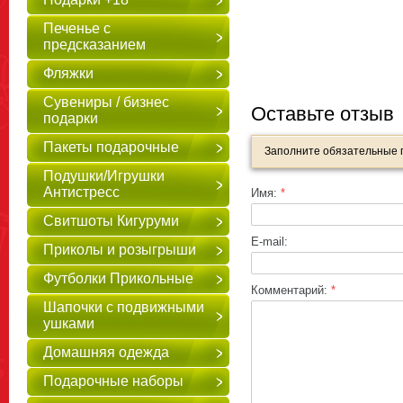
Печенье с
предсказанием
Фляжки
Сувениры / бизнес
Оставьте отзыв
подарки
Пакеты подарочные
Заполните обязательные
Подушки/Игрушки
Антистресс
Имя:
*
Свитшоты Кигуруми
E-mail:
Приколы и розыгрыши
Футболки Прикольные
Комментарий:
*
Шапочки с подвижными
ушками
Домашняя одежда
Подарочные наборы