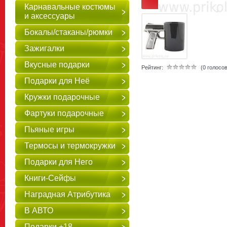
Карнавальные костюмы
и аксессуары
Бокалы/стаканы/рюмки
Зажигалки
Вкусные подарки
Рейтинг:
(0 голосов
Подарки для Неё
Кружки подарочные
Фартуки подарочные
Пьяные игры
Термосы и термокружки
Подарки для Него
Книги-Сейфы
Наградная Атрибутика
В АВТО
Подарки +18