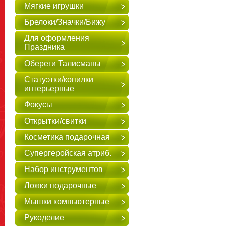
Мягкие игрушки
Брелоки/Значки/Бижу
Для оформления
Праздника
Обереги Талисманы
Статуэтки/копилки
интерьерные
Фокусы
Открытки/свитки
Косметика подарочная
Супергеройская атриб.
Набор инструментов
Ложки подарочные
Мышки компьютерные
Рукоделие