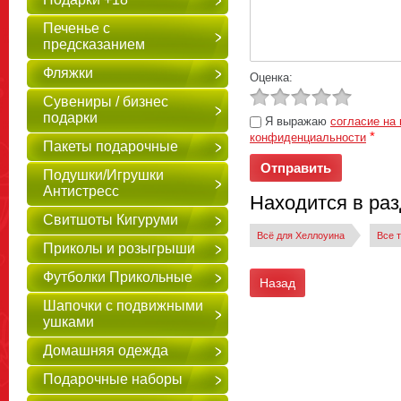
Печенье с
предсказанием
Фляжки
Оценка:
Сувениры / бизнес
подарки
Я выражаю
согласие на
*
конфиденциальности
Пакеты подарочные
Подушки/Игрушки
Антистресс
Находится в ра
Свитшоты Кигуруми
Всё для Хеллоуина
Все 
Приколы и розыгрыши
Футболки Прикольные
Назад
Шапочки с подвижными
ушками
Домашняя одежда
Подарочные наборы