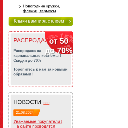
Новогодние кружки,
фляжки, термосы
Клыки вампира с клеем
от 50
РАСПРОДАЖА!!!
до 70%
Распродажа на
карнавальные костюмы !
Скидки до 70%
Торопитесь к нам за новыми
образами !
НОВОСТИ
все
21.08.2024
Уважаемые покупатели !
На сайте проводятся