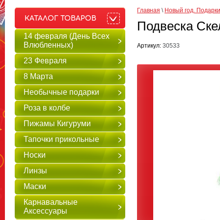
Главная
 \ 
Новый год. Подарки
КАТАЛОГ ТОВАРОВ
Подвеска Ске
14 февраля (День Всех
Влюбленных)
Артикул:
30533
23 Февраля
8 Марта
Необычные подарки
Роза в колбе
Пижамы Кигуруми
Тапочки прикольные
Носки
Линзы
Маски
Карнавальные
Аксессуары