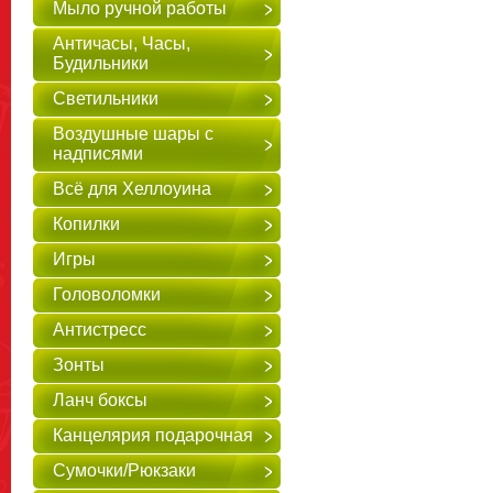
Мыло ручной работы
Античасы, Часы,
Будильники
Светильники
Воздушные шары с
надписями
Всё для Хеллоуина
Копилки
Игры
Головоломки
Антистресс
Зонты
Ланч боксы
Канцелярия подарочная
Сумочки/Рюкзаки