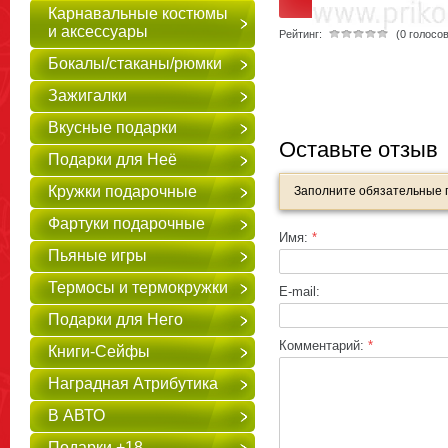
Карнавальные костюмы
и аксессуары
Рейтинг:
(0 голосов
Бокалы/стаканы/рюмки
Зажигалки
Вкусные подарки
Оставьте отзыв
Подарки для Неё
Кружки подарочные
Заполните обязательные
Фартуки подарочные
Имя:
*
Пьяные игры
Термосы и термокружки
E-mail:
Подарки для Него
Комментарий:
*
Книги-Сейфы
Наградная Атрибутика
В АВТО
Подарки +18