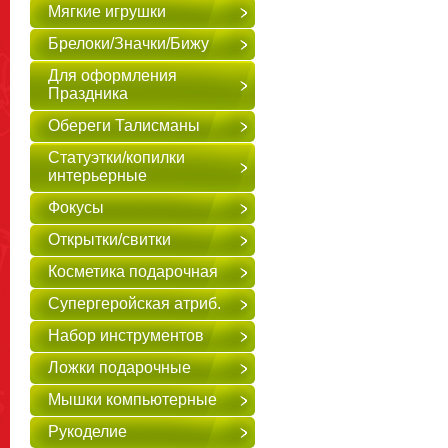
Мягкие игрушки
Брелоки/Значки/Бижу
Для оформления
Праздника
Обереги Талисманы
Статуэтки/копилки
интерьерные
Фокусы
Открытки/свитки
Косметика подарочная
Супергеройская атриб.
Набор инструментов
Ложки подарочные
Мышки компьютерные
Рукоделие