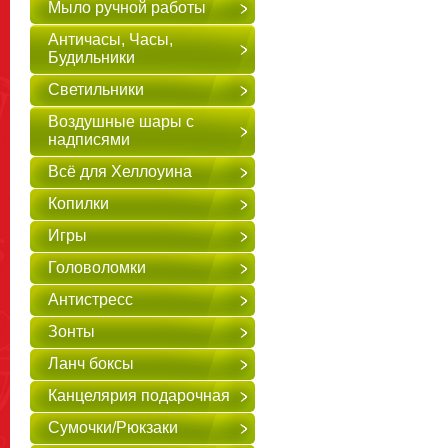
Мыло ручной работы
Античасы, Часы,
Будильники
Светильники
Воздушные шары с
надписями
Всё для Хеллоуина
Копилки
Игры
Головоломки
Антистресс
Зонты
Ланч боксы
Канцелярия подарочная
Сумочки/Рюкзаки