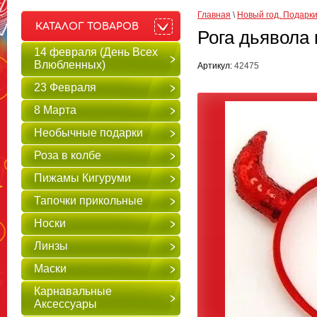
Главная
 \ 
Новый год. Подарки
КАТАЛОГ ТОВАРОВ
Рога дьявола
14 февраля (День Всех
Влюбленных)
Артикул:
42475
23 Февраля
8 Марта
Необычные подарки
Роза в колбе
Пижамы Кигуруми
Тапочки прикольные
Носки
Линзы
Маски
Карнавальные
Аксессуары