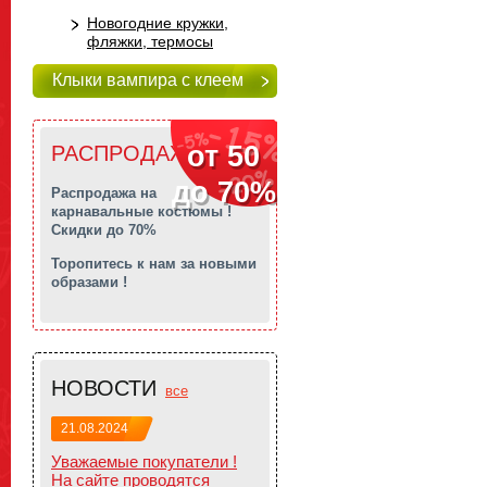
Новогодние кружки,
фляжки, термосы
Клыки вампира с клеем
от 50
РАСПРОДАЖА!!!
до 70%
Распродажа на
карнавальные костюмы !
Скидки до 70%
Торопитесь к нам за новыми
образами !
НОВОСТИ
все
21.08.2024
Уважаемые покупатели !
На сайте проводятся