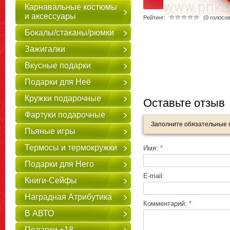
Карнавальные костюмы
и аксессуары
Рейтинг:
(0 голосов
Бокалы/стаканы/рюмки
Зажигалки
Вкусные подарки
Подарки для Неё
Кружки подарочные
Оставьте отзыв
Фартуки подарочные
Заполните обязательные
Пьяные игры
Термосы и термокружки
Имя:
*
Подарки для Него
E-mail:
Книги-Сейфы
Наградная Атрибутика
Комментарий:
*
В АВТО
Подарки +18