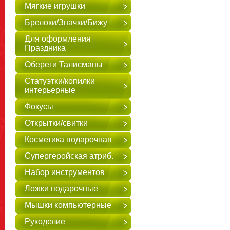
Мягкие игрушки
Брелоки/Значки/Бижу
Для оформления
Праздника
Обереги Талисманы
Статуэтки/копилки
интерьерные
Фокусы
Открытки/свитки
Косметика подарочная
Супергеройская атриб.
Набор инструментов
Ложки подарочные
Мышки компьютерные
Рукоделие