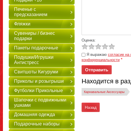
Печенье с
предсказанием
Фляжки
Сувениры / бизнес
подарки
Оценка:
Пакеты подарочные
Я выражаю
согласие на
Подушки/Игрушки
*
конфиденциальности
Антистресс
Свитшоты Кигуруми
Находится в ра
Приколы и розыгрыши
Футболки Прикольные
Карнавальные Аксессуары
Шапочки с подвижными
ушками
Назад
Домашняя одежда
Подарочные наборы