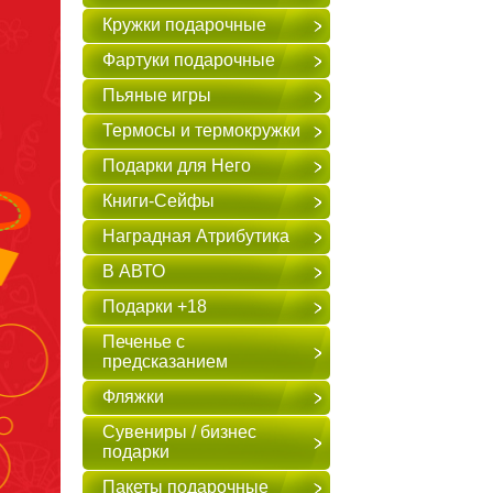
Кружки подарочные
Фартуки подарочные
Пьяные игры
Термосы и термокружки
Подарки для Него
Книги-Сейфы
Наградная Атрибутика
В АВТО
Подарки +18
Печенье с
предсказанием
Фляжки
Сувениры / бизнес
подарки
Пакеты подарочные