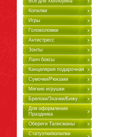
Всё для Хеллоуина
Копилки
Игры
Головоломки
Антистресс
Зонты
Ланч боксы
Канцелярия подарочная
Сумочки/Рюкзаки
Мягкие игрушки
Брелоки/Значки/Бижу
Для оформления
Праздника
Обереги Талисманы
Статуэтки/копилки