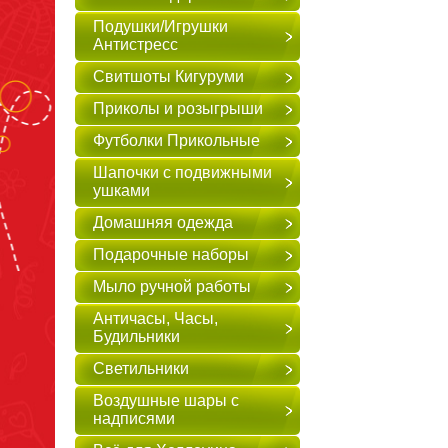
Подушки/Игрушки
Антистресс
Свитшоты Кигуруми
Приколы и розыгрыши
Футболки Прикольные
Шапочки с подвижными
ушками
Домашняя одежда
Подарочные наборы
Мыло ручной работы
Античасы, Часы,
Будильники
Светильники
Воздушные шары с
надписями