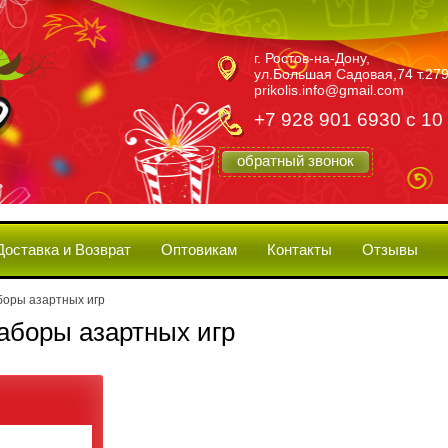
г. Ростов-на-Дону,
ул.Большая Садовая,74 т.279
prikolis.info@gmail.com
+7 928 901 6930 с 10
обратный звонок
Доставка и Возврат
Оптовикам
Контакты
Отзывы
боры азартных игр
аборы азартных игр