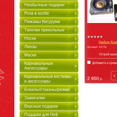
Необычные подарки
Роза в колбе
Пижамы Кигуруми
Тапочки прикольные
Носки
Набор Каз
Линзы
Артикул:
41751
Устрой кази
Маски
Карнавальные
Добавить к срав
Аксессуары
Карнавальные костюмы
2 950
р.
и аксессуары
Бокалы/стаканы/рюмки
Зажигалки
Вкусные подарки
Подарки для Неё