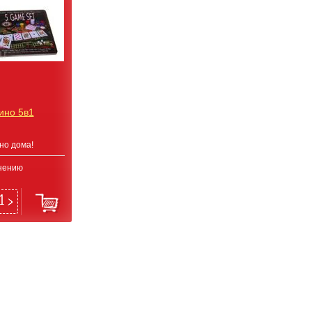
ино 5в1
но дома!
нению